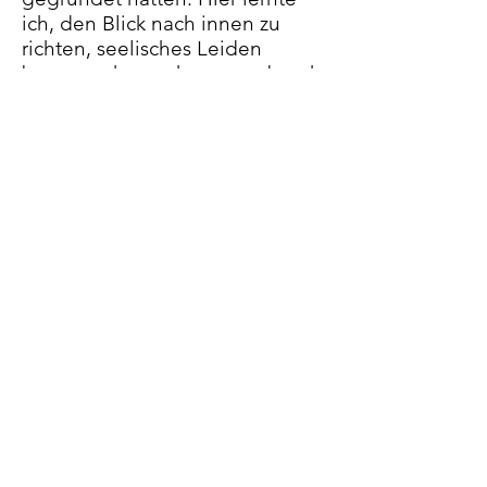
ich, den Blick nach innen zu
richten, seelisches Leiden
besser wahrzunehmen und nach
Wegen zu suchen, um psychisch
belasteten Menschen zu neuen
Perspektiven zu verhelfen. Die
Sicht von Betroffenen schärfte
meinen Blick für die
Unzulänglichkeiten einer
sozialpsychiatrischen
Versorgung, die sich oftmals
mehr nach den Bedürfnissen der
Institutionen als nach
denjenigen ihrer Klientinnen
ausrichtet.
◍
Eine erneute Kehrtwende